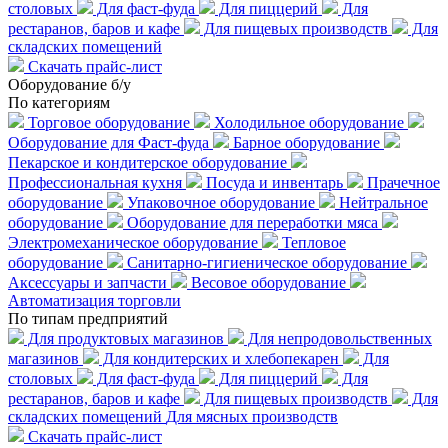
столовых
Для фаст-фуда
Для пиццерий
Для
рестаранов, баров и кафе
Для пищевых производств
Для
складских помещений
Скачать прайс-лист
Оборудование б/у
По категориям
Торговое оборудование
Холодильное оборудование
Оборудование для Фаст-фуда
Барное оборудование
Пекарское и кондитерское оборудование
Профессиональная кухня
Посуда и инвентарь
Прачечное
оборудование
Упаковочное оборудование
Нейтральное
оборудование
Оборудование для переработки мяса
Электромеханическое оборудование
Тепловое
оборудование
Санитарно-гигиеническое оборудование
Аксессуары и запчасти
Весовое оборудование
Автоматизация торговли
По типам предприятий
Для продуктовых магазинов
Для непродовольственных
магазинов
Для кондитерских и хлебопекарен
Для
столовых
Для фаст-фуда
Для пиццерий
Для
рестаранов, баров и кафе
Для пищевых производств
Для
складских помещений
Для мясных производств
Скачать прайс-лист