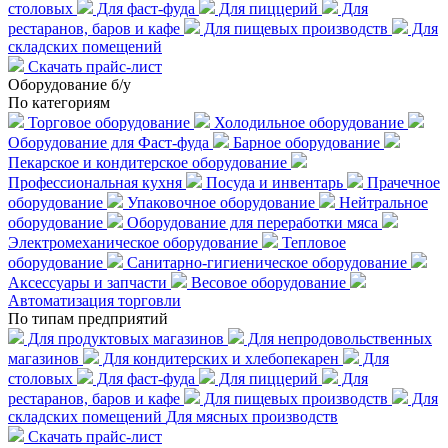
столовых
Для фаст-фуда
Для пиццерий
Для
рестаранов, баров и кафе
Для пищевых производств
Для
складских помещений
Скачать прайс-лист
Оборудование б/у
По категориям
Торговое оборудование
Холодильное оборудование
Оборудование для Фаст-фуда
Барное оборудование
Пекарское и кондитерское оборудование
Профессиональная кухня
Посуда и инвентарь
Прачечное
оборудование
Упаковочное оборудование
Нейтральное
оборудование
Оборудование для переработки мяса
Электромеханическое оборудование
Тепловое
оборудование
Санитарно-гигиеническое оборудование
Аксессуары и запчасти
Весовое оборудование
Автоматизация торговли
По типам предприятий
Для продуктовых магазинов
Для непродовольственных
магазинов
Для кондитерских и хлебопекарен
Для
столовых
Для фаст-фуда
Для пиццерий
Для
рестаранов, баров и кафе
Для пищевых производств
Для
складских помещений
Для мясных производств
Скачать прайс-лист