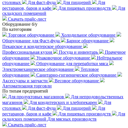
столовых
Для фаст-фуда
Для пиццерий
Для
рестаранов, баров и кафе
Для пищевых производств
Для
складских помещений
Скачать прайс-лист
Оборудование б/у
По категориям
Торговое оборудование
Холодильное оборудование
Оборудование для Фаст-фуда
Барное оборудование
Пекарское и кондитерское оборудование
Профессиональная кухня
Посуда и инвентарь
Прачечное
оборудование
Упаковочное оборудование
Нейтральное
оборудование
Оборудование для переработки мяса
Электромеханическое оборудование
Тепловое
оборудование
Санитарно-гигиеническое оборудование
Аксессуары и запчасти
Весовое оборудование
Автоматизация торговли
По типам предприятий
Для продуктовых магазинов
Для непродовольственных
магазинов
Для кондитерских и хлебопекарен
Для
столовых
Для фаст-фуда
Для пиццерий
Для
рестаранов, баров и кафе
Для пищевых производств
Для
складских помещений
Для мясных производств
Скачать прайс-лист